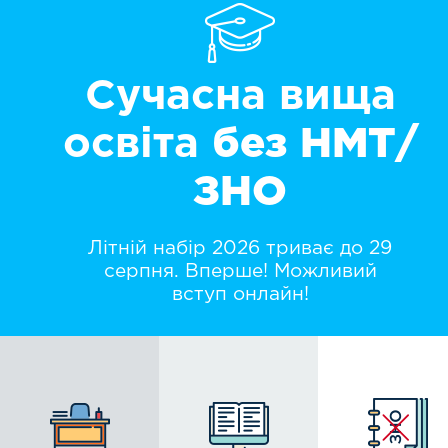
Сучасна
вища
освіта
без НМТ/
ЗНО
Літній набір 2026
триває до 29
серпня.
Вперше! Можливий
вступ онлайн!